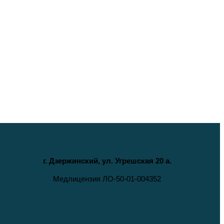
г. Дзержинский, ул. Угрешская 20 а.
Медлицензия ЛО-50-01-004352