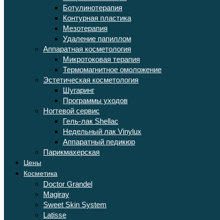
Ботулинотерапия
Контурная пластика
Мезотерапия
Удаление папиллом
Аппаратная косметология
Микротоковая терапия
Термомагнитное омоложение
Эстетическая косметология
Шугаринг
Программы уходов
Ногтевой сервис
Гель-лак Shellac
Недельный лак Vinylux
Аппаратный педикюр
Парикмахерская
Цены
Косметика
Doctor Grandel
Magiray
Sweet Skin System
Latisse