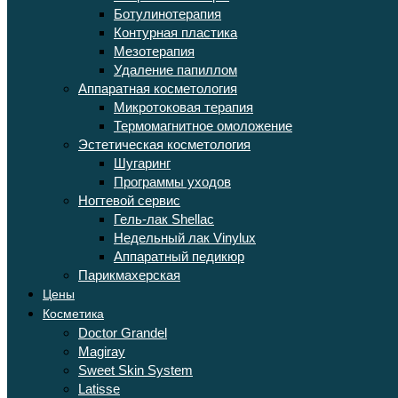
Ботулинотерапия
Контурная пластика
Мезотерапия
Удаление папиллом
Аппаратная косметология
Микротоковая терапия
Термомагнитное омоложение
Эстетическая косметология
Шугаринг
Программы уходов
Ногтевой сервис
Гель-лак Shellac
Недельный лак Vinylux
Аппаратный педикюр
Парикмахерская
Цены
Косметика
Doctor Grandel
Magiray
Sweet Skin System
Latisse