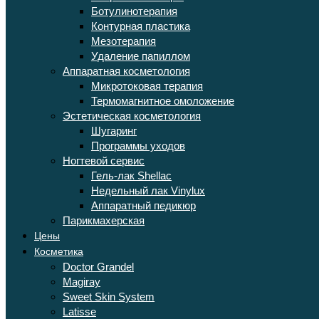
Ботулинотерапия
Контурная пластика
Мезотерапия
Удаление папиллом
Аппаратная косметология
Микротоковая терапия
Термомагнитное омоложение
Эстетическая косметология
Шугаринг
Программы уходов
Ногтевой сервис
Гель-лак Shellac
Недельный лак Vinylux
Аппаратный педикюр
Парикмахерская
Цены
Косметика
Doctor Grandel
Magiray
Sweet Skin System
Latisse