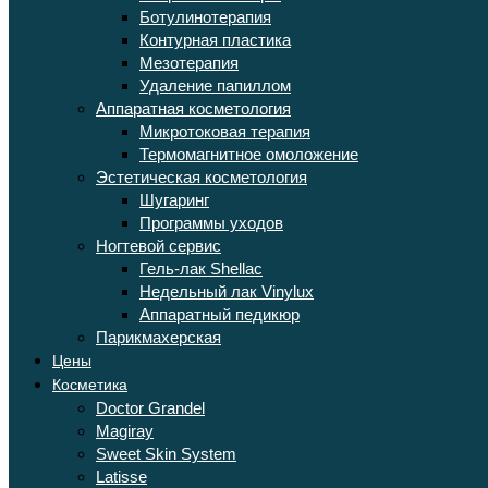
Ботулинотерапия
Контурная пластика
Мезотерапия
Удаление папиллом
Аппаратная косметология
Микротоковая терапия
Термомагнитное омоложение
Эстетическая косметология
Шугаринг
Программы уходов
Ногтевой сервис
Гель-лак Shellac
Недельный лак Vinylux
Аппаратный педикюр
Парикмахерская
Цены
Косметика
Doctor Grandel
Magiray
Sweet Skin System
Latisse