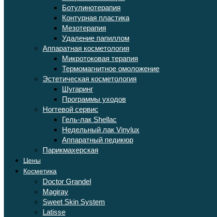
Ботулинотерапия
Контурная пластика
Мезотерапия
Удаление папиллом
Аппаратная косметология
Микротоковая терапия
Термомагнитное омоложение
Эстетическая косметология
Шугаринг
Программы уходов
Ногтевой сервис
Гель-лак Shellac
Недельный лак Vinylux
Аппаратный педикюр
Парикмахерская
Цены
Косметика
Doctor Grandel
Magiray
Sweet Skin System
Latisse