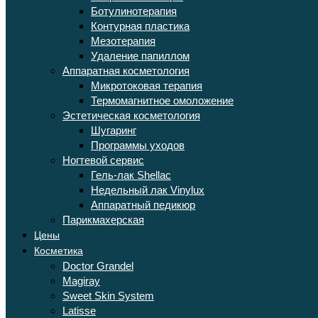
Ботулинотерапия
Контурная пластика
Мезотерапия
Удаление папиллом
Аппаратная косметология
Микротоковая терапия
Термомагнитное омоложение
Эстетическая косметология
Шугаринг
Программы уходов
Ногтевой сервис
Гель-лак Shellac
Недельный лак Vinylux
Аппаратный педикюр
Парикмахерская
Цены
Косметика
Doctor Grandel
Magiray
Sweet Skin System
Latisse