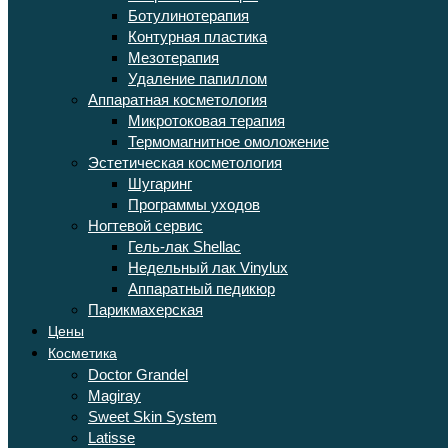
Ботулинотерапия
Контурная пластика
Мезотерапия
Удаление папиллом
Аппаратная косметология
Микротоковая терапия
Термомагнитное омоложение
Эстетическая косметология
Шугаринг
Программы уходов
Ногтевой сервис
Гель-лак Shellac
Недельный лак Vinylux
Аппаратный педикюр
Парикмахерская
Цены
Косметика
Doctor Grandel
Magiray
Sweet Skin System
Latisse