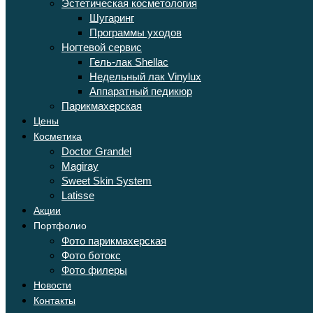
Эстетическая косметология
Шугаринг
Программы уходов
Ногтевой сервис
Гель-лак Shellac
Недельный лак Vinylux
Аппаратный педикюр
Парикмахерская
Цены
Косметика
Doctor Grandel
Magiray
Sweet Skin System
Latisse
Акции
Портфолио
Фото парикмахерская
Фото ботокс
Фото филеры
Новости
Контакты