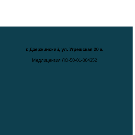
г. Дзержинский, ул. Угрешская 20 а.
Медлицензия ЛО-50-01-004352