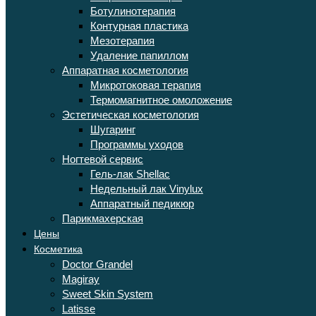
Ботулинотерапия
Контурная пластика
Мезотерапия
Удаление папиллом
Аппаратная косметология
Микротоковая терапия
Термомагнитное омоложение
Эстетическая косметология
Шугаринг
Программы уходов
Ногтевой сервис
Гель-лак Shellac
Недельный лак Vinylux
Аппаратный педикюр
Парикмахерская
Цены
Косметика
Doctor Grandel
Magiray
Sweet Skin System
Latisse