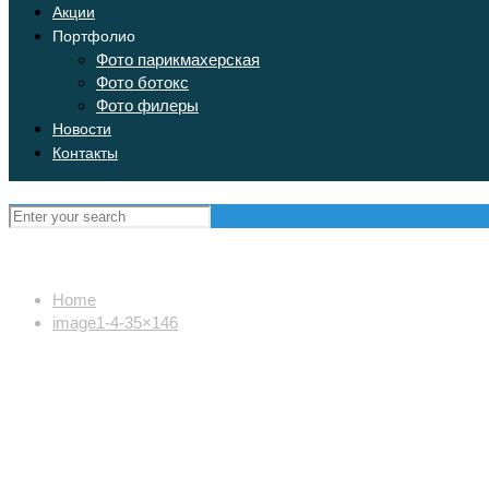
Акции
Портфолио
Фото парикмахерская
Фото ботокс
Фото филеры
Новости
Контакты
Home
image1-4-35×146