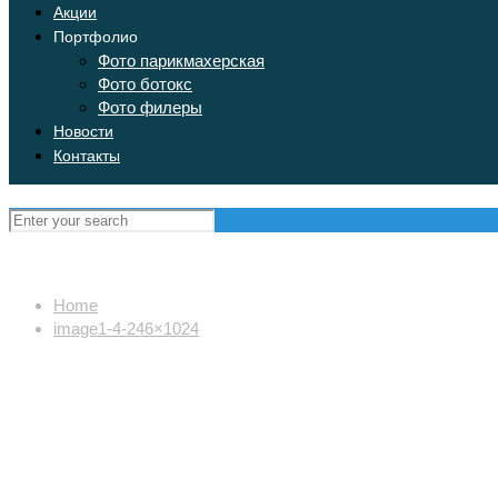
Акции
Портфолио
Фото парикмахерская
Фото ботокс
Фото филеры
Новости
Контакты
Home
image1-4-246×1024