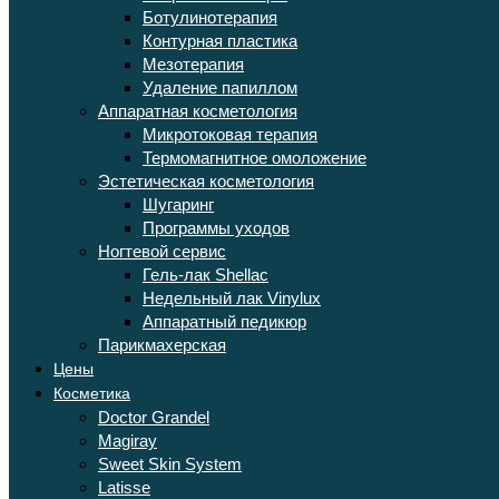
Ботулинотерапия
Контурная пластика
Мезотерапия
Удаление папиллом
Аппаратная косметология
Микротоковая терапия
Термомагнитное омоложение
Эстетическая косметология
Шугаринг
Программы уходов
Ногтевой сервис
Гель-лак Shellac
Недельный лак Vinylux
Аппаратный педикюр
Парикмахерская
Цены
Косметика
Doctor Grandel
Magiray
Sweet Skin System
Latisse