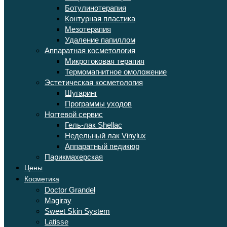
Ботулинотерапия
Контурная пластика
Мезотерапия
Удаление папиллом
Аппаратная косметология
Микротоковая терапия
Термомагнитное омоложение
Эстетическая косметология
Шугаринг
Программы уходов
Ногтевой сервис
Гель-лак Shellac
Недельный лак Vinylux
Аппаратный педикюр
Парикмахерская
Цены
Косметика
Doctor Grandel
Magiray
Sweet Skin System
Latisse