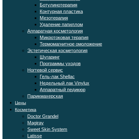
Ботулинотерапия
Контурная пластика
Мезотерапия
Удаление папиллом
Аппаратная косметология
Микротоковая терапия
Термомагнитное омоложение
Эстетическая косметология
Шугаринг
Программы уходов
Ногтевой сервис
Гель-лак Shellac
Недельный лак Vinylux
Аппаратный педикюр
Парикмахерская
Цены
Косметика
Doctor Grandel
Magiray
Sweet Skin System
Latisse