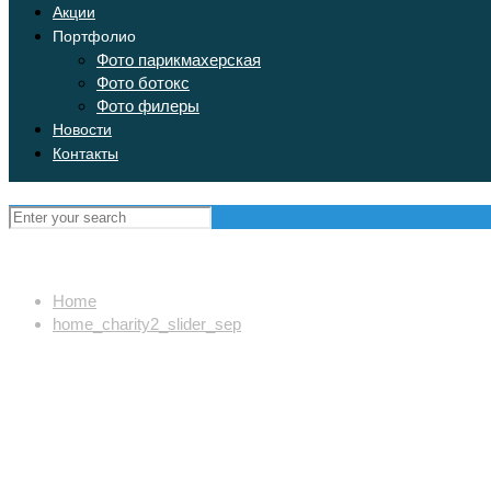
Акции
Портфолио
Фото парикмахерская
Фото ботокс
Фото филеры
Новости
Контакты
Home
home_charity2_slider_sep