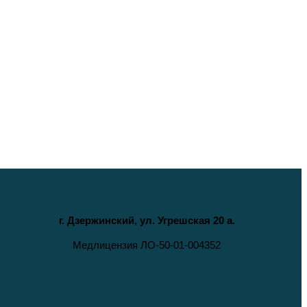
г. Дзержинский, ул. Угрешская 20 а.
Медлицензия ЛО-50-01-004352