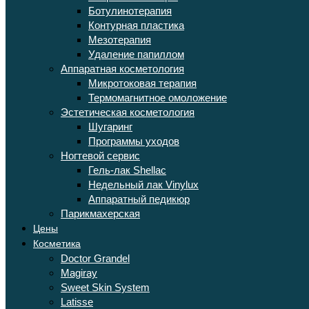
Ботулинотерапия
Контурная пластика
Мезотерапия
Удаление папиллом
Аппаратная косметология
Микротоковая терапия
Термомагнитное омоложение
Эстетическая косметология
Шугаринг
Программы уходов
Ногтевой сервис
Гель-лак Shellac
Недельный лак Vinylux
Аппаратный педикюр
Парикмахерская
Цены
Косметика
Doctor Grandel
Magiray
Sweet Skin System
Latisse