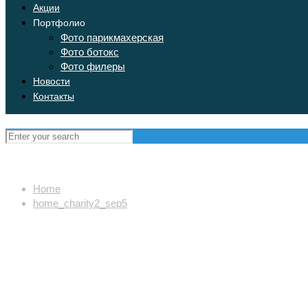
Акции
Портфолио
Фото парикмахерская
Фото ботокс
Фото филеры
Новости
Контакты
Home
home_charity2_sep5