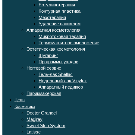
Ботулинотерапия
Контурная пластика
Мезотерапия
Удаление папиллом
Аппаратная косметология
Микротоковая терапия
Термомагнитное омоложение
Эстетическая косметология
Шугаринг
Программы уходов
Ногтевой сервис
Гель-лак Shellac
Недельный лак Vinylux
Аппаратный педикюр
Парикмахерская
Цены
Косметика
Doctor Grandel
Magiray
Sweet Skin System
Latisse