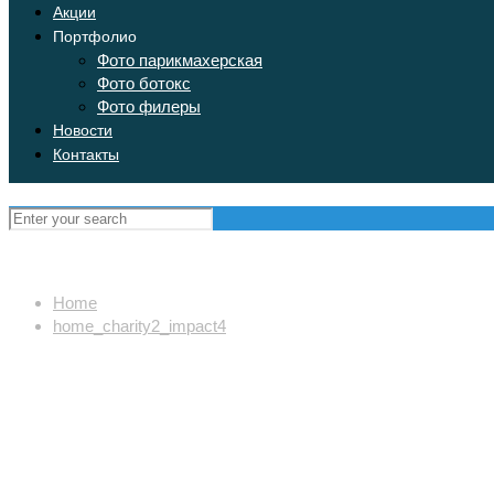
Акции
Портфолио
Фото парикмахерская
Фото ботокс
Фото филеры
Новости
Контакты
Home
home_charity2_impact4