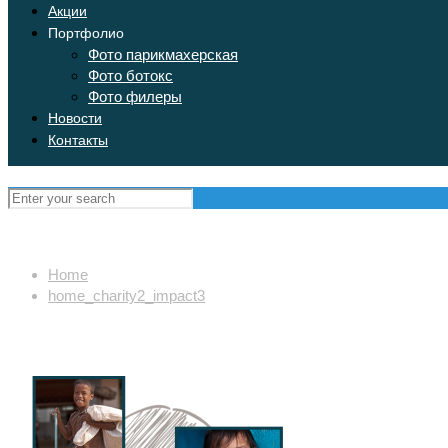
Акции
Портфолио
Фото парикмахерская
Фото ботокс
Фото филеры
Новости
Контакты
Home
home_charity2_impact3