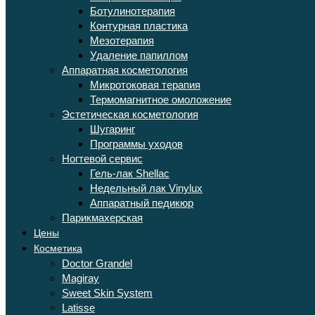
Ботулинотерапия
Контурная пластика
Мезотерапия
Удаление папиллом
Аппаратная косметология
Микротоковая терапия
Термомагнитное омоложение
Эстетическая косметология
Шугаринг
Программы уходов
Ногтевой сервис
Гель-лак Shellac
Недельный лак Vinylux
Аппаратный педикюр
Парикмахерская
Цены
Косметика
Doctor Grandel
Magiray
Sweet Skin System
Latisse