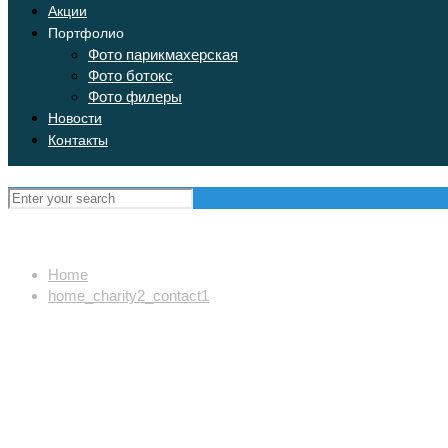
Акции
Портфолио
Фото парикмахерская
Фото ботокс
Фото филеры
Новости
Контакты
Home
home_charity2_contact1