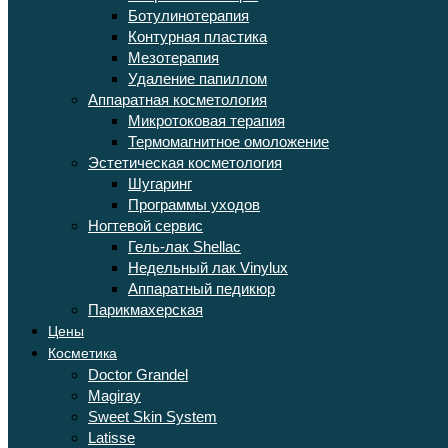
Ботулинотерапия
Контурная пластика
Мезотерапия
Удаление папиллом
Аппаратная косметология
Микротоковая терапия
Термомагнитное омоложение
Эстетическая косметология
Шугаринг
Программы уходов
Ногтевой сервис
Гель-лак Shellac
Недельный лак Vinylux
Аппаратный педикюр
Парикмахерская
Цены
Косметика
Doctor Grandel
Magiray
Sweet Skin System
Latisse