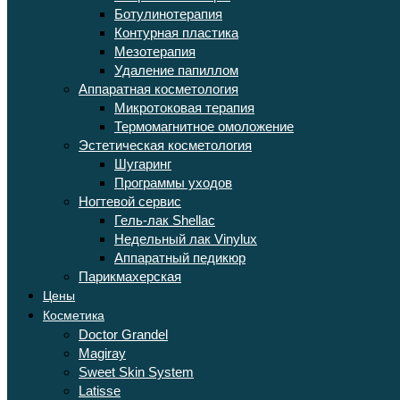
Ботулинотерапия
Контурная пластика
Мезотерапия
Удаление папиллом
Аппаратная косметология
Микротоковая терапия
Термомагнитное омоложение
Эстетическая косметология
Шугаринг
Программы уходов
Ногтевой сервис
Гель-лак Shellac
Недельный лак Vinylux
Аппаратный педикюр
Парикмахерская
Цены
Косметика
Doctor Grandel
Magiray
Sweet Skin System
Latisse