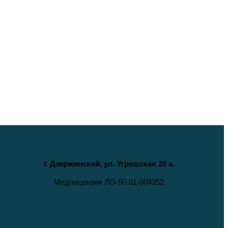
г. Дзержинский, ул. Угрешская 20 а.
Медлицензия ЛО-50-01-004352