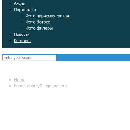
Акции
Портфолио
Фото парикмахерская
Фото ботокс
Фото филеры
Новости
Контакты
Home
home_charity2_bgd_pattern