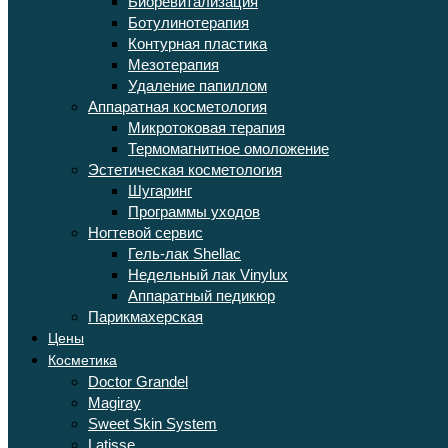
Биоревитализация
Ботулинотерапия
Контурная пластика
Мезотерапия
Удаление папиллом
Аппаратная косметология
Микротоковая терапия
Термомагнитное омоложение
Эстетическая косметология
Шугаринг
Программы уходов
Ногтевой сервис
Гель-лак Shellac
Недельный лак Vinylux
Аппаратный педикюр
Парикмахерская
Цены
Косметика
Doctor Grandel
Magiray
Sweet Skin System
Latisse