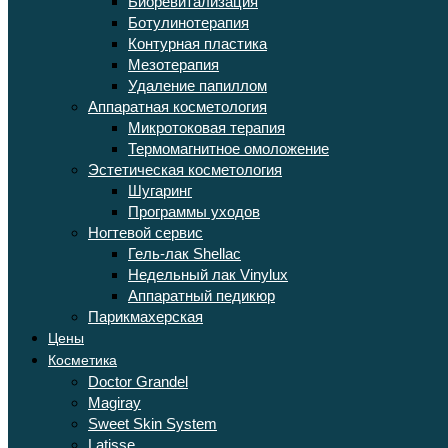
Биоревитализация
Ботулинотерапия
Контурная пластика
Мезотерапия
Удаление папиллом
Аппаратная косметология
Микротоковая терапия
Термомагнитное омоложение
Эстетическая косметология
Шугаринг
Программы уходов
Ногтевой сервис
Гель-лак Shellac
Недельный лак Vinylux
Аппаратный педикюр
Парикмахерская
Цены
Косметика
Doctor Grandel
Magiray
Sweet Skin System
Latisse