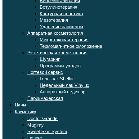
Биоревитализация
Ботулинотерапия
Контурная пластика
Мезотерапия
Удаление папиллом
Аппаратная косметология
Микротоковая терапия
Термомагнитное омоложение
Эстетическая косметология
Шугаринг
Программы уходов
Ногтевой сервис
Гель-лак Shellac
Недельный лак Vinylux
Аппаратный педикюр
Парикмахерская
Цены
Косметика
Doctor Grandel
Magiray
Sweet Skin System
Latisse