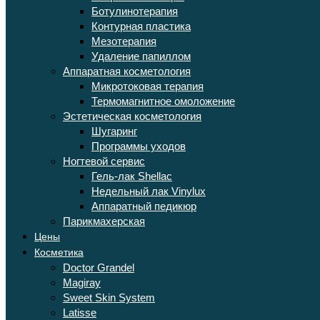
Ботулинотерапия
Контурная пластика
Мезотерапия
Удаление папиллом
Аппаратная косметология
Микротоковая терапия
Термомагнитное омоложение
Эстетическая косметология
Шугаринг
Программы уходов
Ногтевой сервис
Гель-лак Shellac
Недельный лак Vinylux
Аппаратный педикюр
Парикмахерская
Цены
Косметика
Doctor Grandel
Magiray
Sweet Skin System
Latisse