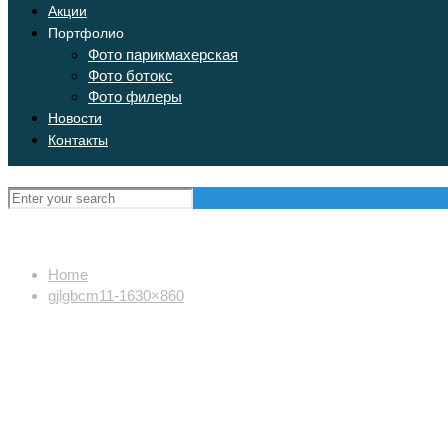
Акции
Портфолио
Фото парикмахерская
Фото ботокс
Фото филеры
Новости
Контакты
Home
gjlgbcm11-1630×860