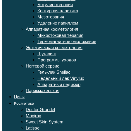
Ботулинотерапия
Контурная пластика
Мезотерапия
Удаление папиллом
Аппаратная косметология
Микротоковая терапия
Термомагнитное омоложение
Эстетическая косметология
Шугаринг
Программы уходов
Ногтевой сервис
Гель-лак Shellac
Недельный лак Vinylux
Аппаратный педикюр
Парикмахерская
Цены
Косметика
Doctor Grandel
Magiray
Sweet Skin System
Latisse