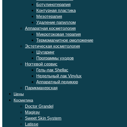
Ботулинотерапия
Контурная пластика
Мезотерапия
Удаление папиллом
Аппаратная косметология
Микротоковая терапия
Термомагнитное омоложение
Эстетическая косметология
Шугаринг
Программы уходов
Ногтевой сервис
Гель-лак Shellac
Недельный лак Vinylux
Аппаратный педикюр
Парикмахерская
Цены
Косметика
Doctor Grandel
Magiray
Sweet Skin System
Latisse