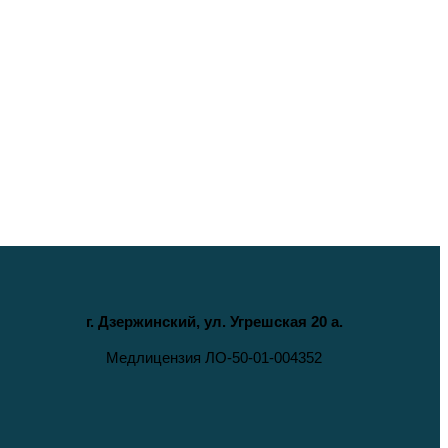
г. Дзержинский, ул. Угрешская 20 а.
Медлицензия ЛО-50-01-004352