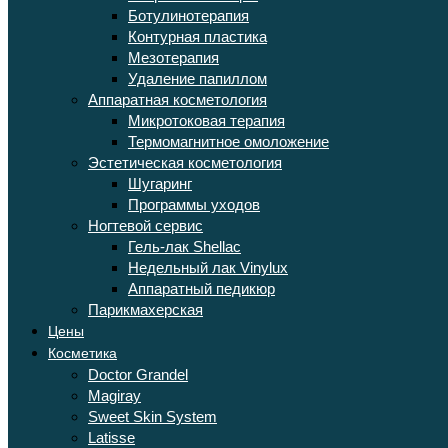
Ботулинотерапия
Контурная пластика
Мезотерапия
Удаление папиллом
Аппаратная косметология
Микротоковая терапия
Термомагнитное омоложение
Эстетическая косметология
Шугаринг
Программы уходов
Ногтевой сервис
Гель-лак Shellac
Недельный лак Vinylux
Аппаратный педикюр
Парикмахерская
Цены
Косметика
Doctor Grandel
Magiray
Sweet Skin System
Latisse