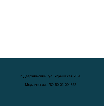
г. Дзержинский, ул. Угрешская 20 а.
Медлицензия ЛО-50-01-004352