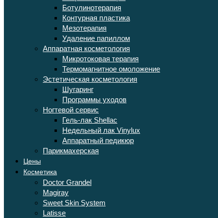
Ботулинотерапия
Контурная пластика
Мезотерапия
Удаление папиллом
Аппаратная косметология
Микротоковая терапия
Термомагнитное омоложение
Эстетическая косметология
Шугаринг
Программы уходов
Ногтевой сервис
Гель-лак Shellac
Недельный лак Vinylux
Аппаратный педикюр
Парикмахерская
Цены
Косметика
Doctor Grandel
Magiray
Sweet Skin System
Latisse