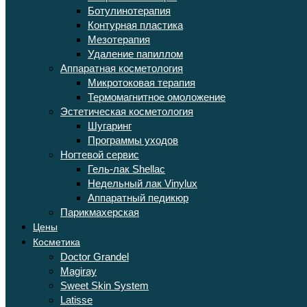
Ботулинотерапия
Контурная пластика
Мезотерапия
Удаление папиллом
Аппаратная косметология
Микротоковая терапия
Термомагнитное омоложение
Эстетическая косметология
Шугаринг
Программы уходов
Ногтевой сервис
Гель-лак Shellac
Недельный лак Vinylux
Аппаратный педикюр
Парикмахерская
Цены
Косметика
Doctor Grandel
Magiray
Sweet Skin System
Latisse