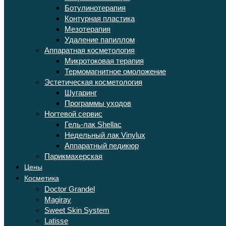
Ботулинотерапия
Контурная пластика
Мезотерапия
Удаление папиллом
Аппаратная косметология
Микротоковая терапия
Термомагнитное омоложение
Эстетическая косметология
Шугаринг
Программы уходов
Ногтевой сервис
Гель-лак Shellac
Недельный лак Vinylux
Аппаратный педикюр
Парикмахерская
Цены
Косметика
Doctor Grandel
Magiray
Sweet Skin System
Latisse