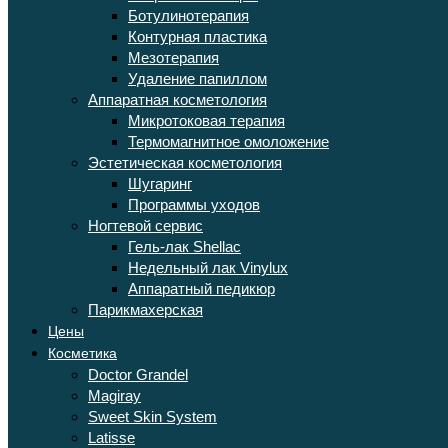
Ботулинотерапия
Контурная пластика
Мезотерапия
Удаление папиллом
Аппаратная косметология
Микротоковая терапия
Термомагнитное омоложение
Эстетическая косметология
Шугаринг
Программы уходов
Ногтевой сервис
Гель-лак Shellac
Недельный лак Vinylux
Аппаратный педикюр
Парикмахерская
Цены
Косметика
Doctor Grandel
Magiray
Sweet Skin System
Latisse