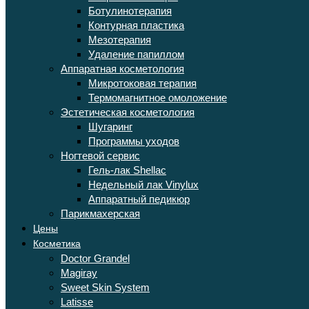
Ботулинотерапия
Контурная пластика
Мезотерапия
Удаление папиллом
Аппаратная косметология
Микротоковая терапия
Термомагнитное омоложение
Эстетическая косметология
Шугаринг
Программы уходов
Ногтевой сервис
Гель-лак Shellac
Недельный лак Vinylux
Аппаратный педикюр
Парикмахерская
Цены
Косметика
Doctor Grandel
Magiray
Sweet Skin System
Latisse