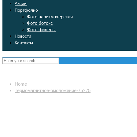
Акции
Портфолио
Фото парикмахерская
Фото ботокс
Фото филеры
Новости
Контакты
Home
Термомагнитное-омоложение-75×75