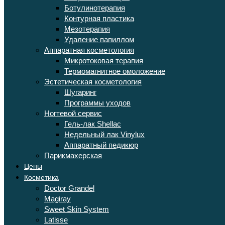
Ботулинотерапия
Контурная пластика
Мезотерапия
Удаление папиллом
Аппаратная косметология
Микротоковая терапия
Термомагнитное омоложение
Эстетическая косметология
Шугаринг
Программы уходов
Ногтевой сервис
Гель-лак Shellac
Недельный лак Vinylux
Аппаратный педикюр
Парикмахерская
Цены
Косметика
Doctor Grandel
Magiray
Sweet Skin System
Latisse