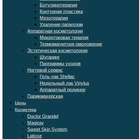
Ботулинотерапия
Контурная пластика
Мезотерапия
Удаление папиллом
Аппаратная косметология
Микротоковая терапия
Термомагнитное омоложение
Эстетическая косметология
Шугаринг
Программы уходов
Ногтевой сервис
Гель-лак Shellac
Недельный лак Vinylux
Аппаратный педикюр
Парикмахерская
Цены
Косметика
Doctor Grandel
Magiray
Sweet Skin System
Latisse