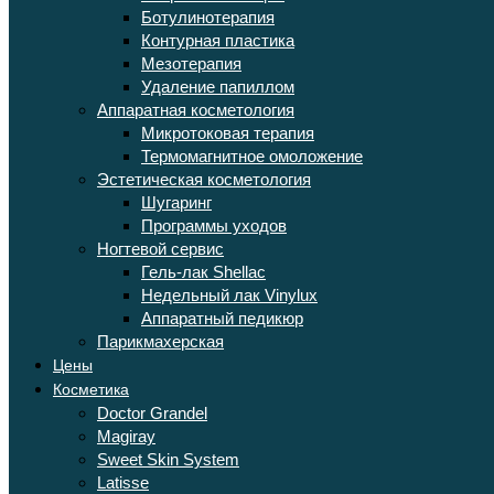
Ботулинотерапия
Контурная пластика
Мезотерапия
Удаление папиллом
Аппаратная косметология
Микротоковая терапия
Термомагнитное омоложение
Эстетическая косметология
Шугаринг
Программы уходов
Ногтевой сервис
Гель-лак Shellac
Недельный лак Vinylux
Аппаратный педикюр
Парикмахерская
Цены
Косметика
Doctor Grandel
Magiray
Sweet Skin System
Latisse