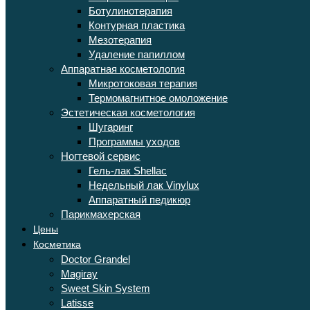
Ботулинотерапия
Контурная пластика
Мезотерапия
Удаление папиллом
Аппаратная косметология
Микротоковая терапия
Термомагнитное омоложение
Эстетическая косметология
Шугаринг
Программы уходов
Ногтевой сервис
Гель-лак Shellac
Недельный лак Vinylux
Аппаратный педикюр
Парикмахерская
Цены
Косметика
Doctor Grandel
Magiray
Sweet Skin System
Latisse