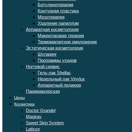
Ботулинотерапия
Контурная пластика
Мезотерапия
Удаление папиллом
Аппаратная косметология
Микротоковая терапия
Термомагнитное омоложение
Эстетическая косметология
Шугаринг
Программы уходов
Ногтевой сервис
Гель-лак Shellac
Недельный лак Vinylux
Аппаратный педикюр
Парикмахерская
Цены
Косметика
Doctor Grandel
Magiray
Sweet Skin System
Latisse