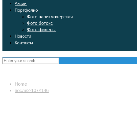
Акции
Портфолио
Фото парикмахерская
Фото ботокс
Фото филеры
Новости
Контакты
Home
после2-107×146