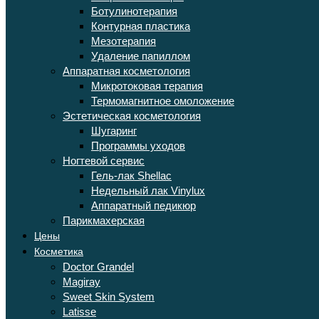
Ботулинотерапия
Контурная пластика
Мезотерапия
Удаление папиллом
Аппаратная косметология
Микротоковая терапия
Термомагнитное омоложение
Эстетическая косметология
Шугаринг
Программы уходов
Ногтевой сервис
Гель-лак Shellac
Недельный лак Vinylux
Аппаратный педикюр
Парикмахерская
Цены
Косметика
Doctor Grandel
Magiray
Sweet Skin System
Latisse