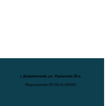
г. Дзержинский, ул. Угрешская 20 а.
Медлицензия ЛО-50-01-004352