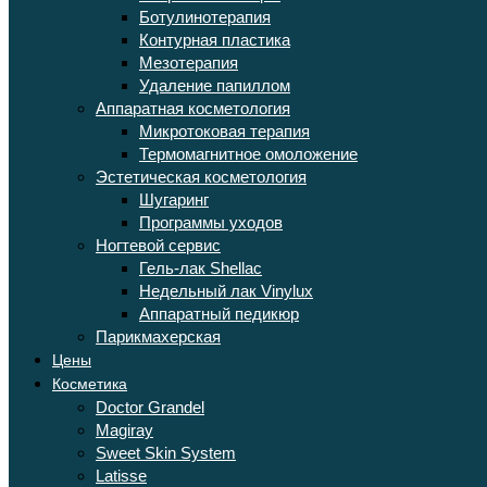
Ботулинотерапия
Контурная пластика
Мезотерапия
Удаление папиллом
Аппаратная косметология
Микротоковая терапия
Термомагнитное омоложение
Эстетическая косметология
Шугаринг
Программы уходов
Ногтевой сервис
Гель-лак Shellac
Недельный лак Vinylux
Аппаратный педикюр
Парикмахерская
Цены
Косметика
Doctor Grandel
Magiray
Sweet Skin System
Latisse