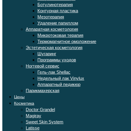
Ботулинотерапия
Контурная пластика
Мезотерапия
Удаление папиллом
Аппаратная косметология
Микротоковая терапия
Термомагнитное омоложение
Эстетическая косметология
Шугаринг
Программы уходов
Ногтевой сервис
Гель-лак Shellac
Недельный лак Vinylux
Аппаратный педикюр
Парикмахерская
Цены
Косметика
Doctor Grandel
Magiray
Sweet Skin System
Latisse