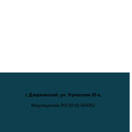
г. Дзержинский, ул. Угрешская 20 а.
Медлицензия ЛО-50-01-004352