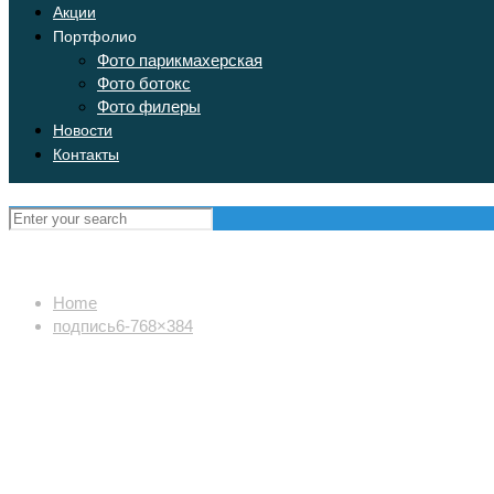
Акции
Портфолио
Фото парикмахерская
Фото ботокс
Фото филеры
Новости
Контакты
Home
подпись6-768×384