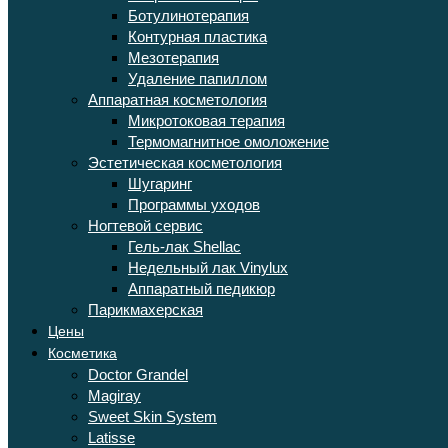
Ботулинотерапия
Контурная пластика
Мезотерапия
Удаление папиллом
Аппаратная косметология
Микротоковая терапия
Термомагнитное омоложение
Эстетическая косметология
Шугаринг
Программы уходов
Ногтевой сервис
Гель-лак Shellac
Недельный лак Vinylux
Аппаратный педикюр
Парикмахерская
Цены
Косметика
Doctor Grandel
Magiray
Sweet Skin System
Latisse