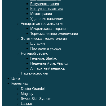
Ботулинотерапия
Контурная пластика
Мезотерапия
Удаление папиллом
Аппаратная косметология
Микротоковая терапия
Термомагнитное омоложение
Эстетическая косметология
Шугаринг
Программы уходов
Ногтевой сервис
Гель-лак Shellac
Недельный лак Vinylux
Аппаратный педикюр
Парикмахерская
Цены
Косметика
Doctor Grandel
Magiray
Sweet Skin System
Latisse