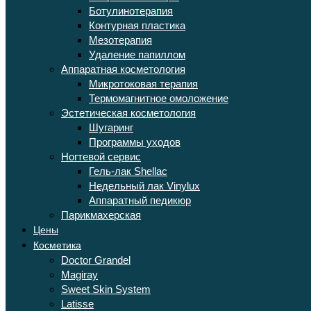
Ботулинотерапия
Контурная пластика
Мезотерапия
Удаление папиллом
Аппаратная косметология
Микротоковая терапия
Термомагнитное омоложение
Эстетическая косметология
Шугаринг
Программы уходов
Ногтевой сервис
Гель-лак Shellac
Недельный лак Vinylux
Аппаратный педикюр
Парикмахерская
Цены
Косметика
Doctor Grandel
Magiray
Sweet Skin System
Latisse