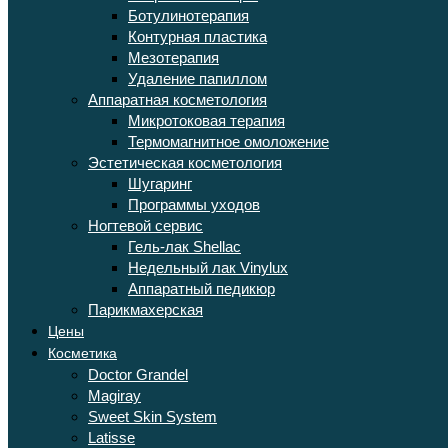
Ботулинотерапия
Контурная пластика
Мезотерапия
Удаление папиллом
Аппаратная косметология
Микротоковая терапия
Термомагнитное омоложение
Эстетическая косметология
Шугаринг
Программы уходов
Ногтевой сервис
Гель-лак Shellac
Недельный лак Vinylux
Аппаратный педикюр
Парикмахерская
Цены
Косметика
Doctor Grandel
Magiray
Sweet Skin System
Latisse