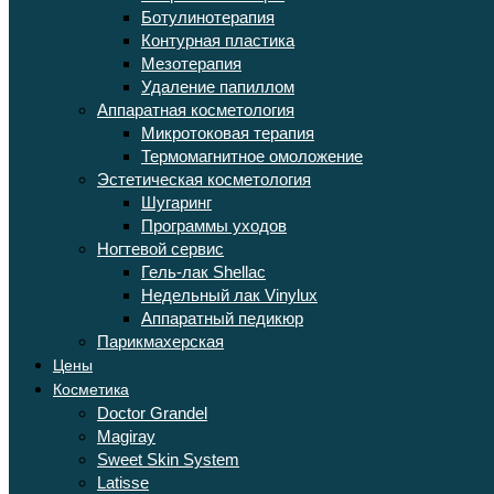
Ботулинотерапия
Контурная пластика
Мезотерапия
Удаление папиллом
Аппаратная косметология
Микротоковая терапия
Термомагнитное омоложение
Эстетическая косметология
Шугаринг
Программы уходов
Ногтевой сервис
Гель-лак Shellac
Недельный лак Vinylux
Аппаратный педикюр
Парикмахерская
Цены
Косметика
Doctor Grandel
Magiray
Sweet Skin System
Latisse