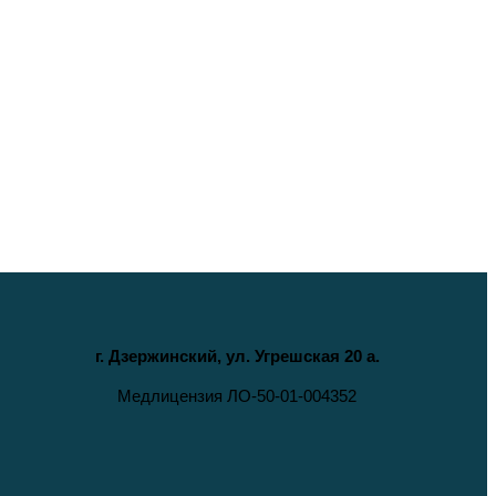
г. Дзержинский, ул. Угрешская 20 а.
Медлицензия ЛО-50-01-004352