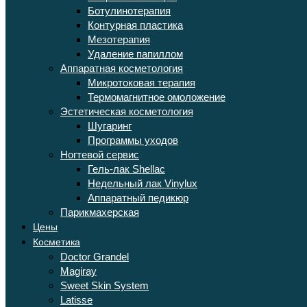
Ботулинотерапия
Контурная пластика
Мезотерапия
Удаление папиллом
Аппаратная косметология
Микротоковая терапия
Термомагнитное омоложение
Эстетическая косметология
Шугаринг
Программы уходов
Ногтевой сервис
Гель-лак Shellac
Недельный лак Vinylux
Аппаратный педикюр
Парикмахерская
Цены
Косметика
Doctor Grandel
Magiray
Sweet Skin System
Latisse