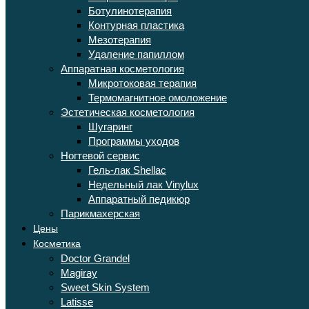
Ботулинотерапия
Контурная пластика
Мезотерапия
Удаление папиллом
Аппаратная косметология
Микротоковая терапия
Термомагнитное омоложение
Эстетическая косметология
Шугаринг
Программы уходов
Ногтевой сервис
Гель-лак Shellac
Недельный лак Vinylux
Аппаратный педикюр
Парикмахерская
Цены
Косметика
Doctor Grandel
Magiray
Sweet Skin System
Latisse