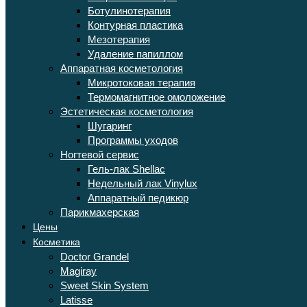
Ботулинотерапия
Контурная пластика
Мезотерапия
Удаление папиллом
Аппаратная косметология
Микротоковая терапия
Термомагнитное омоложение
Эстетическая косметология
Шугаринг
Программы уходов
Ногтевой сервис
Гель-лак Shellac
Недельный лак Vinylux
Аппаратный педикюр
Парикмахерская
Цены
Косметика
Doctor Grandel
Magiray
Sweet Skin System
Latisse