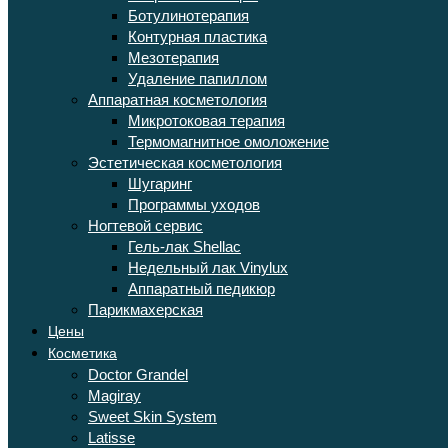
Ботулинотерапия
Контурная пластика
Мезотерапия
Удаление папиллом
Аппаратная косметология
Микротоковая терапия
Термомагнитное омоложение
Эстетическая косметология
Шугаринг
Программы уходов
Ногтевой сервис
Гель-лак Shellac
Недельный лак Vinylux
Аппаратный педикюр
Парикмахерская
Цены
Косметика
Doctor Grandel
Magiray
Sweet Skin System
Latisse