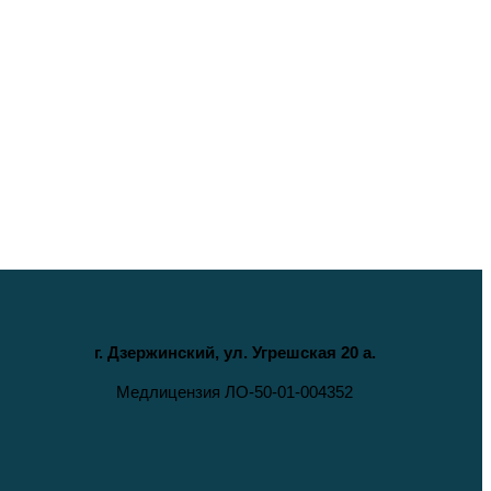
г. Дзержинский, ул. Угрешская 20 а.
Медлицензия ЛО-50-01-004352