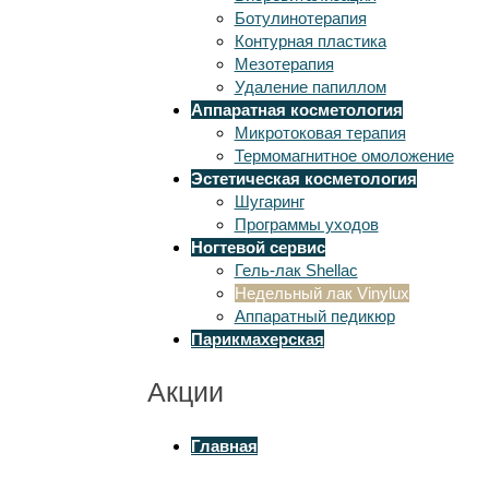
Ботулинотерапия
Контурная пластика
Мезотерапия
Удаление папиллом
Аппаратная косметология
Микротоковая терапия
Термомагнитное омоложение
Эстетическая косметология
Шугаринг
Программы уходов
Ногтевой сервис
Гель-лак Shellac
Недельный лак Vinylux
Аппаратный педикюр
Парикмахерская
Акции
Главная