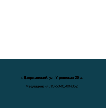
г. Дзержинский, ул. Угрешская 20 а.
Медлицензия ЛО-50-01-004352