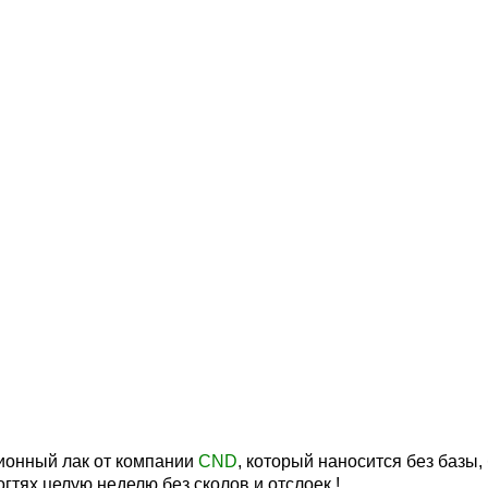
ионный лак от компании
CND
, который наносится без базы,
гтях целую неделю без сколов и отслоек !