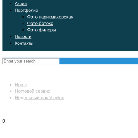
Акции
Портфолио
Фото парикмахерская
Фото ботокс
Фото филеры
Новости
Контакты
Home
Ногтевой сервис
Недельный лак Vinylux
0