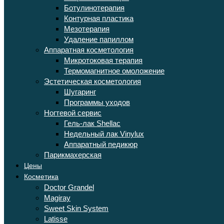
Ботулинотерапия
Контурная пластика
Мезотерапия
Удаление папиллом
Аппаратная косметология
Микротоковая терапия
Термомагнитное омоложение
Эстетическая косметология
Шугаринг
Программы уходов
Ногтевой сервис
Гель-лак Shellac
Недельный лак Vinylux
Аппаратный педикюр
Парикмахерская
Цены
Косметика
Doctor Grandel
Magiray
Sweet Skin System
Latisse