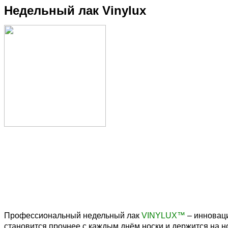
Недельный лак Vinylux
Профессиональный недельный лак
VINYLUX™
– инновац
становится прочнее с каждым днём носки и держится на но