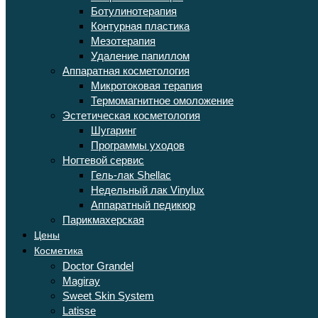
Ботулинотерапия
Контурная пластика
Мезотерапия
Удаление папиллом
Аппаратная косметология
Микротоковая терапия
Термомагнитное омоложение
Эстетическая косметология
Шугаринг
Программы уходов
Ногтевой сервис
Гель-лак Shellac
Недельный лак Vinylux
Аппаратный педикюр
Парикмахерская
Цены
Косметика
Doctor Grandel
Magiray
Sweet Skin System
Latisse