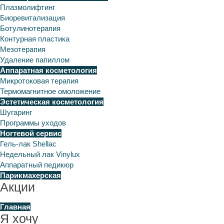
Плазмолифтинг
Биоревитализация
Ботулинотерапия
Контурная пластика
Мезотерапия
Удаление папиллом
Аппаратная косметология
Микротоковая терапия
Термомагнитное омоложение
Эстетическая косметология
Шугаринг
Программы уходов
Ногтевой сервис
Гель-лак Shellac
Недельный лак Vinylux
Аппаратный педикюр
Парикмахерская
Акции
Главная
Я хочу