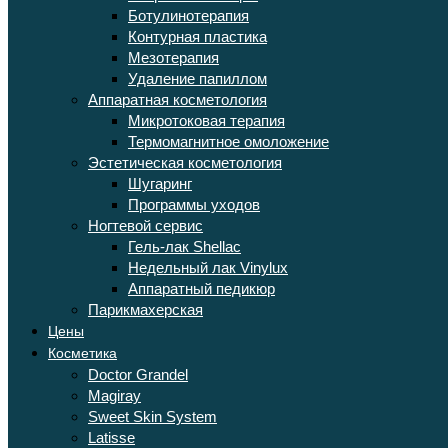
Ботулинотерапия
Контурная пластика
Мезотерапия
Удаление папиллом
Аппаратная косметология
Микротоковая терапия
Термомагнитное омоложение
Эстетическая косметология
Шугаринг
Программы уходов
Ногтевой сервис
Гель-лак Shellac
Недельный лак Vinylux
Аппаратный педикюр
Парикмахерская
Цены
Косметика
Doctor Grandel
Magiray
Sweet Skin System
Latisse